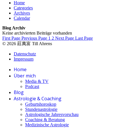
Home
Categories
Archives
Calendar
Blog Archiv
Keine archivierten Beiträge vorhanden
First Page
Previous Page
1
2
Next Page
Last Page
© 2026 莊萬富 Till Ahrens
Datenschutz
Impressum
Home
Über mich
Media & TV
Podcast
Blog
Astrologie & Coaching
Geburtshoroskop
Stundenastrologie
Astrologische Jahresvorschau
Coaching & Beratung
Medizinische Astrologie