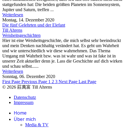
stattgefunden hat: Die beiden größten Planeten im Sonnensystem,
Jupiter und Saturn, treffen ...
Weiterlesen
Montag, 14. Dezember 2020
Die fünf Gelehrten und der Elefant
Till Ahrens
Weisheitsgeschichten
Hier ist eine Weisheitsgeschichte, die mich selbst sehr beeindruckt
und mein Denken nachhaltig verändert hat. Es geht um Wahrheit
und wie unterschiedlich wir diese wahrnehmen. Das Thema
Umgang mit Wahrheit bzw. was ist wahr und was ist fake ist in
unserer Zeit aktueller denn je. Lass die Geschichte auf dich wirken
und schau selbst......
Weiterlesen
Sonntag, 06. Dezember 2020
First Page
Previous Page
1
2
3
Next Page
Last Page
© 2026 莊萬富 Till Ahrens
Datenschutz
Impressum
Home
Über mich
Media & TV