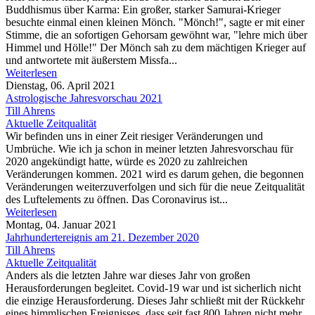
Buddhismus über Karma: Ein großer, starker Samurai-Krieger
besuchte einmal einen kleinen Mönch. "Mönch!", sagte er mit einer
Stimme, die an sofortigen Gehorsam gewöhnt war, "lehre mich über
Himmel und Hölle!" Der Mönch sah zu dem mächtigen Krieger auf
und antwortete mit äußerstem Missfa...
Weiterlesen
Dienstag, 06. April 2021
Astrologische Jahresvorschau 2021
Till Ahrens
Aktuelle Zeitqualität
Wir befinden uns in einer Zeit riesiger Veränderungen und
Umbrüche. Wie ich ja schon in meiner letzten Jahresvorschau für
2020 angekündigt hatte, würde es 2020 zu zahlreichen
Veränderungen kommen. 2021 wird es darum gehen, die begonnen
Veränderungen weiterzuverfolgen und sich für die neue Zeitqualität
des Luftelements zu öffnen. Das Coronavirus ist...
Weiterlesen
Montag, 04. Januar 2021
Jahrhundertereignis am 21. Dezember 2020
Till Ahrens
Aktuelle Zeitqualität
Anders als die letzten Jahre war dieses Jahr von großen
Herausforderungen begleitet. Covid-19 war und ist sicherlich nicht
die einzige Herausforderung. Dieses Jahr schließt mit der Rückkehr
eines himmlischen Ereignisses, dass seit fast 800 Jahren nicht mehr