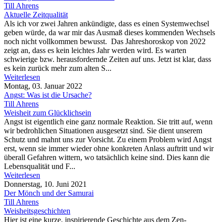
Till Ahrens
Aktuelle Zeitqualität
Als ich vor zwei Jahren ankündigte, dass es einen Systemwechsel
geben würde, da war mir das Ausmaß dieses kommenden Wechsels
noch nicht vollkommen bewusst. Das Jahreshoroskop von 2022
zeigt an, dass es kein leichtes Jahr werden wird. Es warten
schwierige bzw. herausfordernde Zeiten auf uns. Jetzt ist klar, dass
es kein zurück mehr zum alten S...
Weiterlesen
Montag, 03. Januar 2022
Angst: Was ist die Ursache?
Till Ahrens
Weisheit zum Glücklichsein
Angst ist eigentlich eine ganz normale Reaktion. Sie tritt auf, wenn
wir bedrohlichen Situationen ausgesetzt sind. Sie dient unserem
Schutz und mahnt uns zur Vorsicht. Zu einem Problem wird Angst
erst, wenn sie immer wieder ohne konkreten Anlass auftritt und wir
überall Gefahren wittern, wo tatsächlich keine sind. Dies kann die
Lebensqualität und F...
Weiterlesen
Donnerstag, 10. Juni 2021
Der Mönch und der Samurai
Till Ahrens
Weisheitsgeschichten
Hier ist eine kurze, inspirierende Geschichte aus dem Zen-