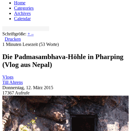
Home
Categories
Archives
Calendar
Schriftgröße:
+
–
Drucken
1 Minuten Lesezeit
(53 Worte)
Die Padmasambhava-Höhle in Pharping
(Vlog aus Nepal)
Vlogs
Till Ahrens
Donnerstag, 12. März 2015
17367 Aufrufe